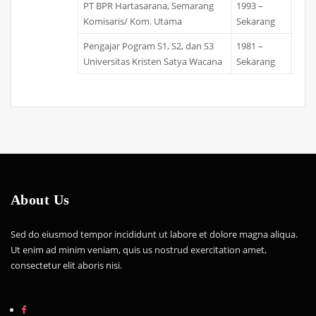
PT BPR Hartasarana, Semarang
1993 –
Komisaris/ Kom. Utama
Sekarang
Pengajar Pogram S1, S2, dan S3
1981 –
Universitas Kristen Satya Wacana
Sekarang
About Us
Sed do eiusmod tempor incididunt ut labore et dolore magna aliqua.
Ut enim ad minim veniam, quis us nostrud exercitation amet,
consectetur elit aboris nisi.