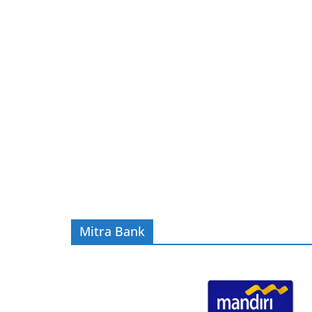
Mitra Bank