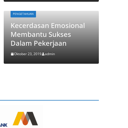
PENGETAHUAN
PENGETAHUA
Kecerdasan Emosional
Kecerd
Membantu Sukses
Memba
Dalam Pekerjaan
Dalam
Oktober 23, 2019
admin
Oktober 23,