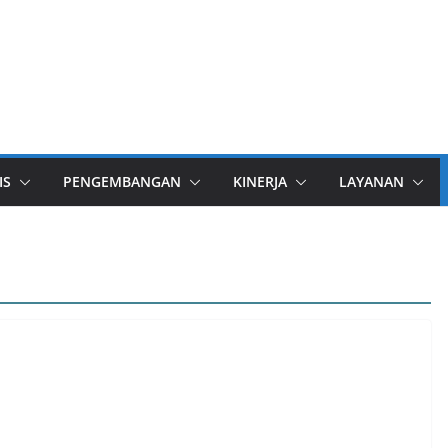
IS
PENGEMBANGAN
KINERJA
LAYANAN