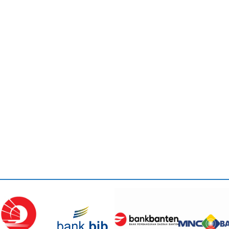
PENGETAHUAN
Kecerdasan Emosional
Membantu Sukses
Dalam Pekerjaan
Oktober 23, 2019
admin