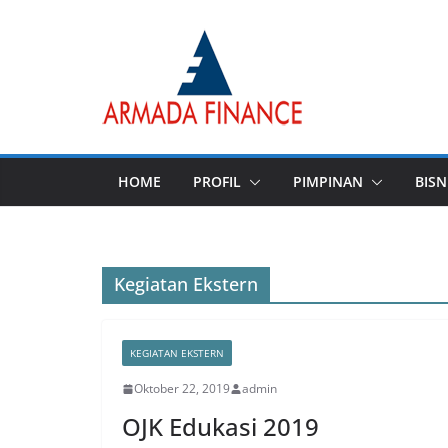
Skip
to
content
HOME
PROFIL
PIMPINAN
BISN
Kegiatan Ekstern
KEGIATAN EKSTERN
Oktober 22, 2019
admin
OJK Edukasi 2019