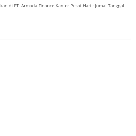
kan di PT. Armada Finance Kantor Pusat Hari : Jumat Tanggal