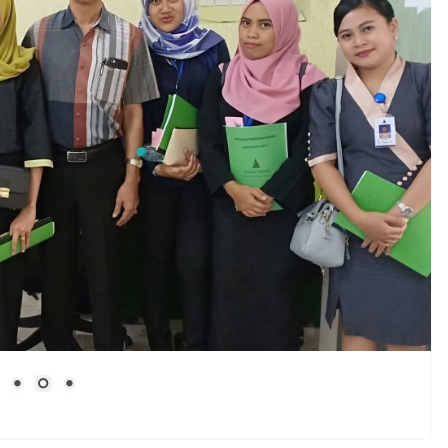
KEGIATAN INTERN
Ulang Tahun ke 24 PT.
da 2018
Armada Finance
Oktober 22, 2019
admin
KEGIATAN EKSTERN
OJK Edukasi 2019
Oktober 22, 2019
admin