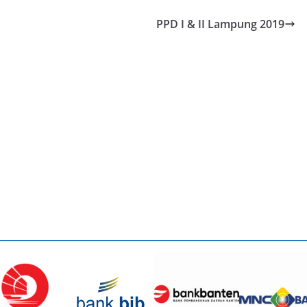
PPD I & II Lampung 2019
PENGETAHUAN
Kecerdasan Emosional
Membantu Sukses Dalam
Pekerjaan
Oktober 23, 2019
admin