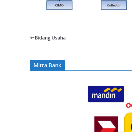
Bidang Usaha
Mitra Bank