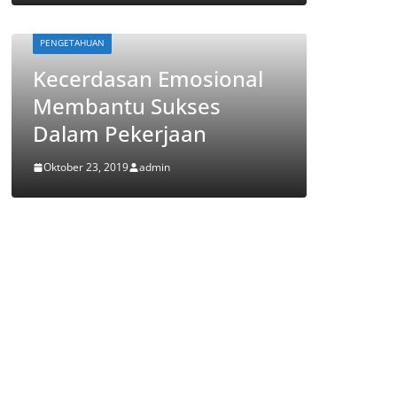
PENGETAHUAN
PENGETAHUA
Kecerdasan Emosional
Kecerd
Membantu Sukses
Memba
Dalam Pekerjaan
Dalam
Oktober 23, 2019
admin
Oktober 23,