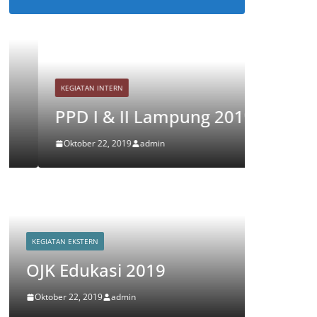
KEGIATAN INTERN
KEGIATAN IN
PPD I & II Lampung 2019
PPD II
Oktober 22, 2019
admin
Oktober 22
KEGIATAN EKSTERN
KEGIATAN EK
OJK Edukasi 2019
OJK Ed
Oktober 22, 2019
admin
Oktober 22,