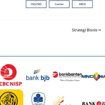
Strategi Bisnis