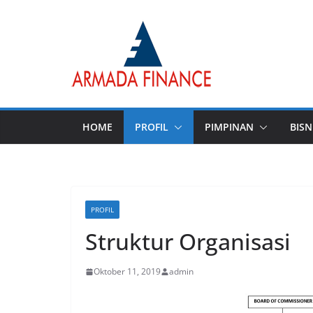
Skip
to
content
HOME
PROFIL
PIMPINAN
BISN
PROFIL
Struktur Organisasi
Oktober 11, 2019
admin