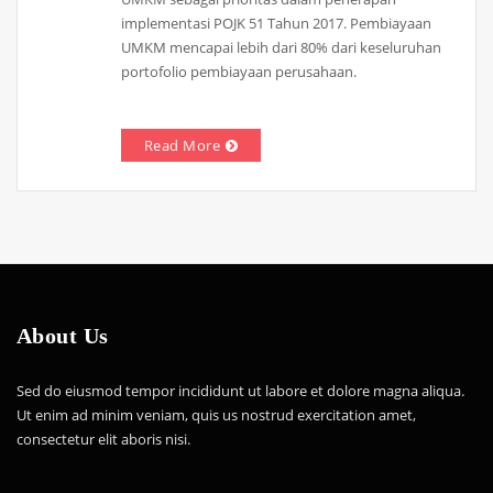
implementasi POJK 51 Tahun 2017. Pembiayaan
UMKM mencapai lebih dari 80% dari keseluruhan
portofolio pembiayaan perusahaan.
Read More
About Us
Sed do eiusmod tempor incididunt ut labore et dolore magna aliqua.
Ut enim ad minim veniam, quis us nostrud exercitation amet,
consectetur elit aboris nisi.