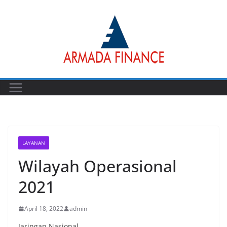
Skip
to
content
LAYANAN
Wilayah Operasional
2021
April 18, 2022
admin
Jaringan Nasional