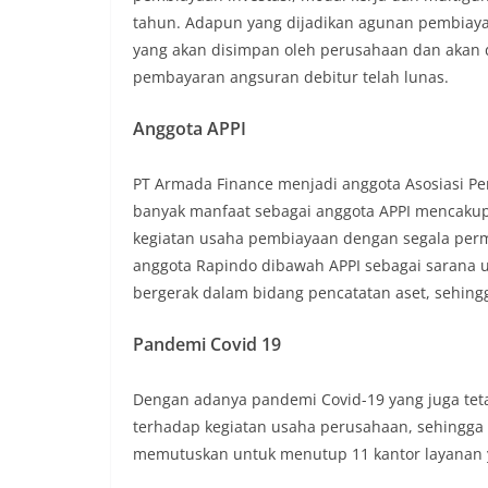
tahun. Adapun yang dijadikan agunan pembiayaa
yang akan disimpan oleh perusahaan dan akan d
pembayaran angsuran debitur telah lunas.
Anggota APPI
KEGIATAN INTERN
PPD II Samar
PT Armada Finance menjadi anggota Asosiasi Pe
banyak manfaat sebagai anggota APPI mencakup
Oktober 22, 2019
admin
kegiatan usaha pembiayaan dengan segala perm
anggota Rapindo dibawah APPI sebagai sarana un
bergerak dalam bidang pencatatan aset, sehing
Pandemi Covid 19
Dengan adanya pandemi Covid-19 yang juga tet
terhadap kegiatan usaha perusahaan, sehingga
memutuskan untuk menutup 11 kantor layanan ya