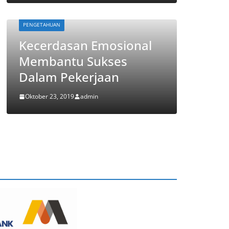
PENGETAHUAN
PENGETAHUA
Kecerdasan Emosional
Kecerd
Membantu Sukses
Memba
Dalam Pekerjaan
Dalam
Oktober 23, 2019
admin
Oktober 23,