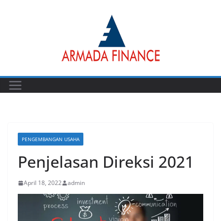
Skip
to
content
PENGEMBANGAN USAHA
Penjelasan Direksi 2021
April 18, 2022
admin